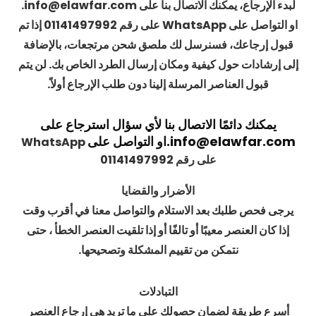
لبدء الإرجاع، يمكنك الاتصال بنا على info@elawfar.com.
او التواصل على WhatsApp على رقم 01141497992 إذا تم
قبول إرجاعك، فسنرسل لك ملصق شحن مرتجعات، بالإضافة
إلى إرشادات حول كيفية ومكان إرسال الطرد الخاص بك. لن يتم
قبول العناصر المرسلة إلينا دون طلب الإرجاع أولاً.
يمكنك دائمًا الاتصال بنا لأي سؤال استرجاع على
info@elawfar.com.
او التواصل على
WhatsApp
على رقم 01141497992
الأضرار والقضايا
يرجى فحص طلبك بعد الاستلام والتواصل معنا في أقرب وقت
إذا كان العنصر معيبًا أو تالفًا أو إذا تلقيت العنصر الخطأ ، حتى
نتمكن من تقييم المشكلة وتصحيحها.
التبادلات
أسرع طريقة لضمان حصولك على ما تريد هي إرجاع العنصر