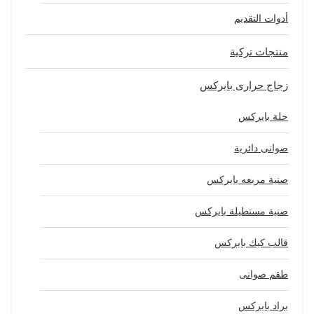
أدوات التقديم
منتجات تركية
زجاج حرارى بايركس
حلة بايركس
صوانى دائرية
صنية مربعه بايركس
صنية مستطيلة بايركس
قالب كيك بايركس
طقم صوانى
براد بايركس