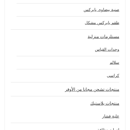
صنية بيضاوى بايركس
طقم بايركس مشكل
مستلزمات منزلية
وحدات القياس
سلالم
كراسى
منتجات تشحن مجانا من الأوفر
منتجات بلاستيك
علبة فشار
ادوات نظافة