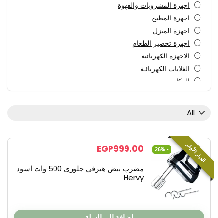
اجهزة المشروبات والقهوة
اجهزة المطبخ
اجهزة المنزل
اجهزة تحضير الطعام
الاجهزة الكهربائية
الغلايات الكهربائية
المكاوى
خلاطات
عجان ومضرب بيض
All
عصارات كهربائية
مالتى كويك وهاند بلندر
مفرمة لحمة وخضراوات
الخيار الأوفر
EGP
999.00
- 26%
All categories
مضرب بيض هيرفي جلورى 500 وات اسود
Hervy
إضافة إلى السلة