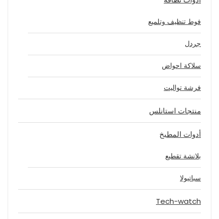
فوط تنظيف وتلميع
جردل
سلاكة احواض
فرشة تواليت
منتجات استانلس
أدوات المطبخ
بلانشة تقطيع
سباتيولا
Tech-watch