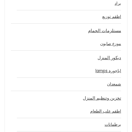
براد
اطقم توزيع
مستلزمات الحمام
موزع صابون
ديكور المنزل
اباجورة lamps
شمعدان
تخزين وتنظيم المنزل
اطقم علب الطعام
برطمانات