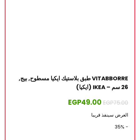
VITABBORRE طبق بلاستيك ايكيا مسطوح, بيج,
26 سم – IKEA (ايكيا)
EGP
49.00
EGP
75.00
العرض سينفذ قريبا
- 35%