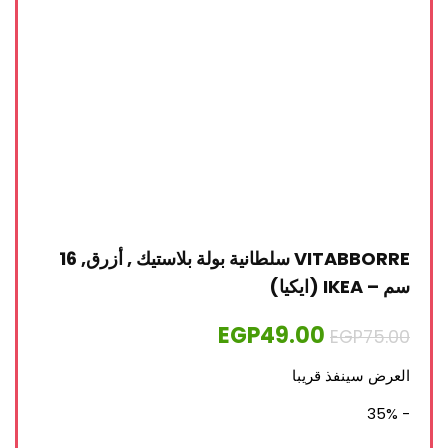
VITABBORRE سلطانية بولة بلاستيك , أزرق, 16
سم – IKEA (ايكيا)
EGP
49.00
EGP
75.00
العرض سينفذ قريبا
- 35%