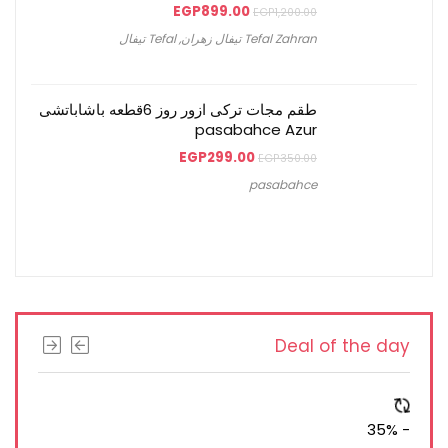
EGP
899.00
EGP
1,200.00
Tefal Zahran تيفال زهران
,
Tefal تيفال
طقم مجات تركى ازور روز 6قطعه باشاباتشى
pasabahce Azur
EGP
299.00
EGP
350.00
pasabahce
Deal of the day
- 35%