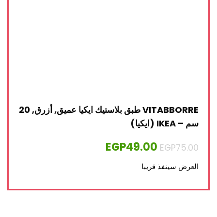
VITABBORRE طبق بلاستيك ايكيا عميق, أزرق, 20
سم – IKEA (ايكيا)
EGP
49.00
EGP
75.00
العرض سينفذ قريبا