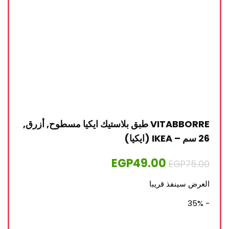
VITABBORRE طبق بلاستيك ايكيا مسطوح, أزرق,
26 سم – IKEA (ايكيا)
EGP
49.00
EGP
75.00
العرض سينفذ قريبا
- 35%