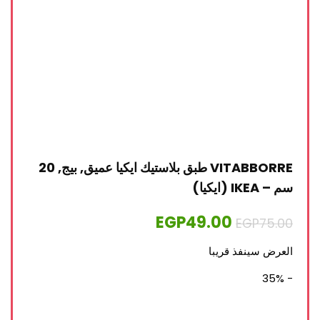
VITABBORRE طبق بلاستيك ايكيا عميق, بيج, 20
سم – IKEA (ايكيا)
EGP
49.00
EGP
75.00
العرض سينفذ قريبا
- 35%