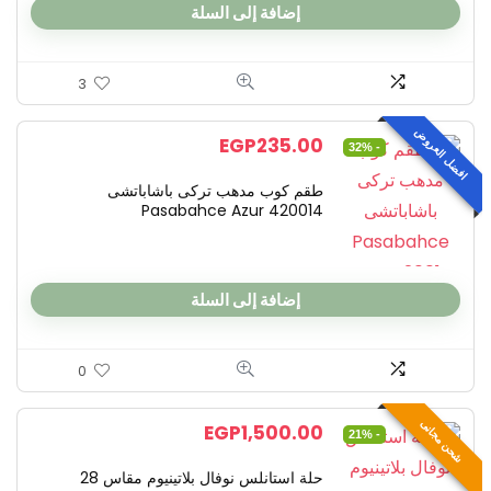
إضافة إلى السلة
3
افضل العروض
EGP
235.00
- 32%
طقم كوب مدهب تركى باشاباتشى
Pasabahce Azur 420014
إضافة إلى السلة
0
شحن مجانى
EGP
1,500.00
- 21%
حلة استانلس نوفال بلاتينيوم مقاس 28