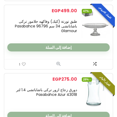
– IKEA (ايكيا)
عميق, أزرق, 20 سم – IKEA (ايكيا)
افضل العروض
EGP
499.00
- 47%
EGP
49.00
EGP
49.00
EGP
75.00
EGP
طبق تورتة (كيك) وفاكهه جلامور تركى
باشاباتشى 34 سم 96796 Pasabahce
ينفذ قريبا
العرض سينفذ قريبا
Glamour
2
5
9
4
0
0
5
0
2
5
9
4
إضافة إلى السلة
1
الخيار الأوفر
EGP
275.00
- 28%
دورق زجاج ازور تركى باشاباتشى 1.4 لتر
43018 Pasabahce Azur
إضافة إلى السلة