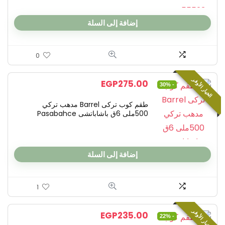
إضافة إلى السلة
0
الخيار الأوفر
EGP
275.00
- 30%
طقم كوب تركى Barrel مدهب تركي
500ملى 6ق باشاباتشى Pasabahce
إضافة إلى السلة
1
الخيار الأوفر
EGP
235.00
- 22%