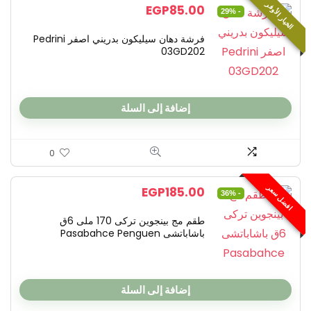
الخيار الأوفر
EGP
85.00
- 29%
فرشة دهان سيليكون بدريني اصفر Pedrini
03GD202
إضافة إلى السلة
0
افضل سعر
EGP
185.00
- 36%
طقم مج بينجوين تركى 170 ملى 6ق
باشاباتشى Pasabahce Penguen
إضافة إلى السلة