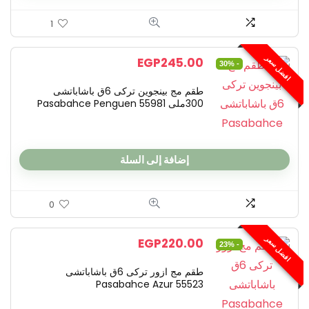
1
افضل سعر
EGP
245.00
- 30%
طقم مج بينجوين تركى 6ق باشاباتشى
300ملى Pasabahce Penguen 55981
إضافة إلى السلة
0
افضل سعر
EGP
220.00
- 23%
طقم مج ازور تركى 6ق باشاباتشى
Pasabahce Azur 55523