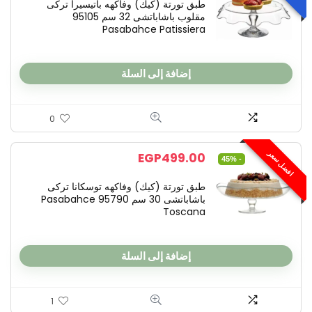
طبق تورتة (كيك) وفاكهه باتيسيرا تركى
مقلوب باشاباتشى 32 سم 95105
Pasabahce Patissiera
إضافة إلى السلة
0
- 35%
افضل سعر
EGP
499.00
- 45%
طبق تورتة (كيك) وفاكهه توسكانا تركى
باشاباتشى 30 سم 95790 Pasabahce
Toscana
إضافة إلى السلة
1
VITABBORRE طبق بلاستيك ايكيا
VITABBORRE طبق بلا