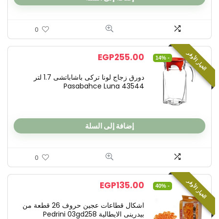
0
الخيار الأوفر
EGP
255.00
- 14%
دورق زجاج لونا تركى باشاباتشى 1.7 لتر
43544 Pasabahce Luna
إضافة إلى السلة
0
الخيار الأوفر
EGP
135.00
- 40%
اشكال قطاعات عجين حروف 26 قطعة من
بيدرينى الايطالية Pedrini 03gd258