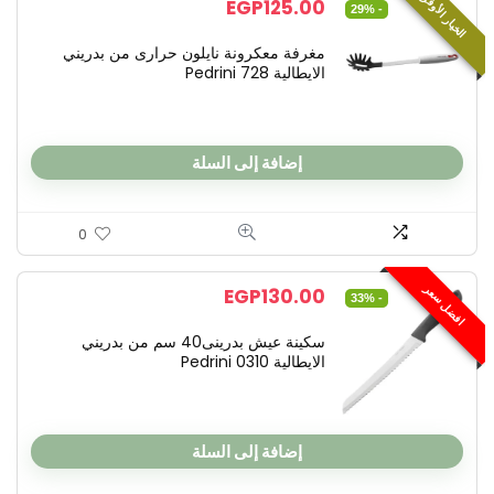
الخيار الأوفر
EGP
125.00
- 29%
مغرفة معكرونة نايلون حرارى من بدريني
الايطالية Pedrini 728
إضافة إلى السلة
0
افضل سعر
EGP
130.00
- 33%
سكينة عيش بدرينى40 سم من بدريني
الايطالية Pedrini 0310
إضافة إلى السلة