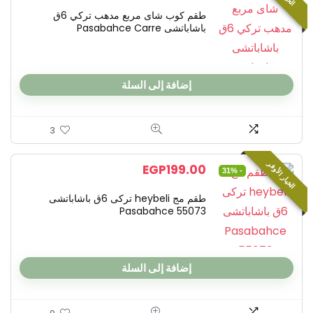
طقم كوب شاى مربع مدهب تركي 6ق
باشاباتشى Pasabahce Carre
إضافة إلى السلة
3
الخيار الأوفر
EGP
199.00
- 31%
طقم مج heybeli تركى 6ق باشاباتشى
Pasabahce 55073
إضافة إلى السلة