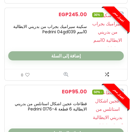
افضل سعر
EGP
245.00
- 36%
سكينة سيراميك بجراب من بدريني الايطالية
10سم Pedrini 04gd039
إضافة إلى السلة
0
افضل سعر
EGP
95.00
- 50%
قطاعات عجين اشكال استانلس من بدريني
الايطالية 6 قطعة Pedrini ‎0176-4