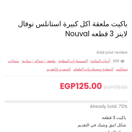
باكيت ملعقة اكل كبيرة استانلس نوفال
لاينز 3 قطعه Nouval
Add your review
366
أدوات المائدة
اكسسوارات المطبخ
ملعقة - شوكة - سكينة
منتجات
استانلس
المطبخ ومستلزمات الطعام
السفرة والتقديم
EGP
125.00
EGP
175.00
Already Sold: 75%
باكيت 3 قطعة
شكل انيق وشيك في التقديم