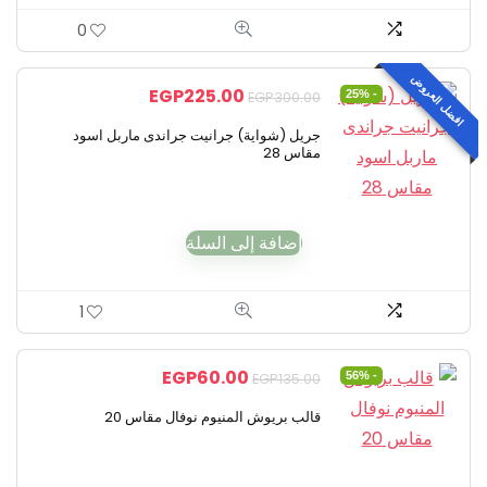
0
افضل العروض
EGP
225.00
- 25%
EGP
300.00
جريل (شواية) جرانيت جراندى ماربل اسود
مقاس 28
إضافة إلى السلة
1
EGP
60.00
- 56%
EGP
135.00
قالب بريوش المنيوم نوفال مقاس 20