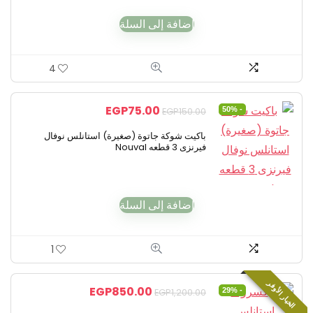
إضافة إلى السلة
4
EGP
75.00
- 50%
EGP
150.00
باكيت شوكة جاتوة (صغيرة) استانلس نوفال
فيرنزى 3 قطعه Nouval
إضافة إلى السلة
1
الخيار الأوفر
EGP
850.00
- 29%
EGP
1,200.00