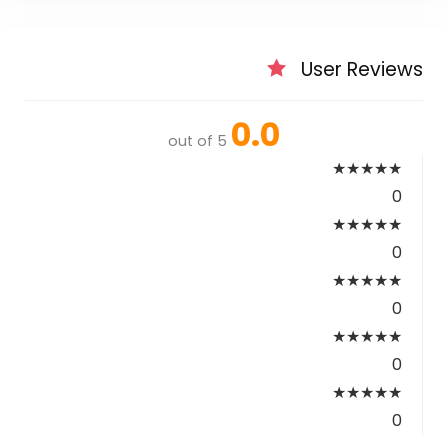
User Reviews
0.0
out of 5
★
★
★
★
★
0
★
★
★
★
★
0
★
★
★
★
★
0
★
★
★
★
★
0
★
★
★
★
★
0