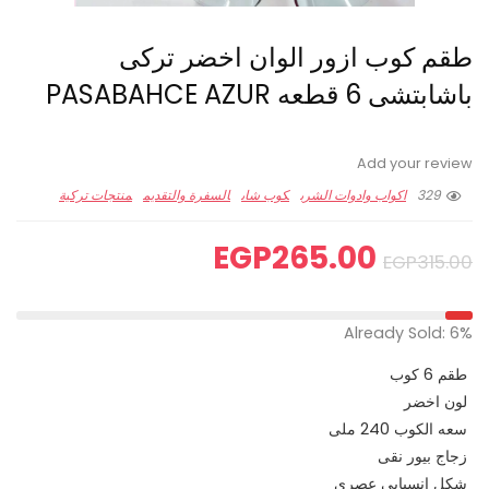
طقم كوب ازور الوان اخضر تركى
باشابتشى 6 قطعه PASABAHCE AZUR
Add your review
329
اكواب وادوات الشرب
كوب شاى
السفرة والتقديم
منتجات تركية
EGP
265.00
EGP
315.00
Already Sold: 6%
طقم 6 كوب
لون اخضر
سعه الكوب 240 ملى
زجاج بيور نقى
شكل انسيابى عصرى