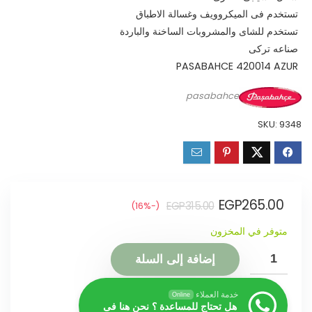
تستخدم فى الميكروويف وغسالة الاطباق
تستخدم للشاى والمشروبات الساخنة والباردة
صناعه تركى
PASABAHCE 420014 AZUR
pasabahce
SKU:
9348
EGP
265.00
EGP
315.00
(-16%)
متوفر في المخزون
إضافة إلى السلة
خدمة العملاء
Online
هل تحتاج للمساعدة ؟ نحن هنا فى