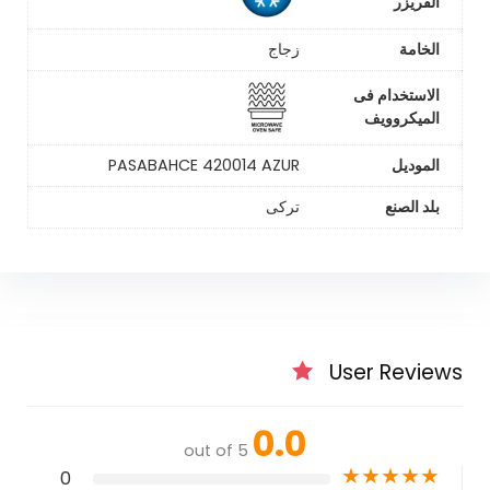
الفريزر
الخامة
زجاج
الاستخدام فى
الميكروويف
الموديل
PASABAHCE 420014 AZUR
بلد الصنع
تركى
User Reviews
0.0
out of 5
★
★
★
★
★
0