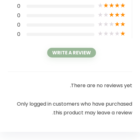
★
★
★
★
★
0
★
★
★
★
★
0
★
★
★
★
★
0
★
★
★
★
★
0
WRITE A REVIEW
There are no reviews yet.
Only logged in customers who have purchased
this product may leave a review.