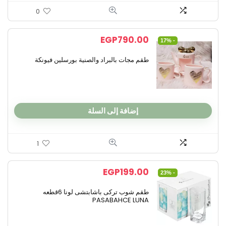
0
EGP
790.00
- 17%
طقم مجات بالبراد والصنية بورسلين فيونكة
إضافة إلى السلة
1
EGP
199.00
- 23%
طقم شوب تركى باشابتشى لونا 6قطعه
PASABAHCE LUNA