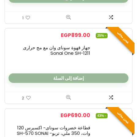
1
شحن مجانى
EGP
899.00
- 25%
جهاز قهوة سوناى وان مع مج حرارى
Sonai One SH-1211
إضافة إلى السلة
2
شحن مجانى
EGP
690.00
- 43%
قطاعة خضروات سوناى- اكسبرس 120
وات، 350 ملي، تربو- SH-570 SONAI