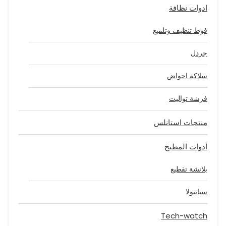
ادوات نظافة
فوط تنظيف وتلميع
جردل
سلاكة احواض
فرشة تواليت
منتجات استانلس
أدوات المطبخ
بلانشة تقطيع
سباتيولا
Tech-watch