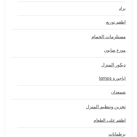
براد
اطقم توزيع
مستلزمات الحمام
موزع صابون
ديكور المنزل
اباجورة lamps
شمعدان
تخزين وتنظيم المنزل
اطقم علب الطعام
برطمانات