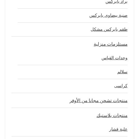
براد بايركس
صنية بيضاوى بايركس
طقم بايركس مشكل
مستلزمات منزلية
وحدات القياس
سلالم
كراسى
منتجات تشحن مجانا من الأوفر
منتجات بلاستيك
علبة فشار