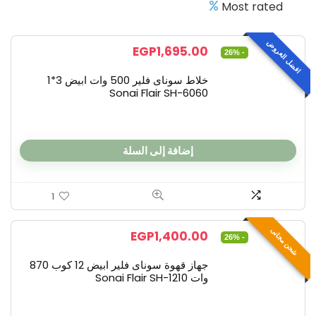
Most rated
الغلايات الكهربائية
المطبخ ومستلزمات الطعام
افضل العروض
المقالى الكهربائية
EGP
1,695.00
- 26%
المكانس وتنظيف الارضيات
خلاط سوناى فلير 500 وات ابيض 3*1
اوانى الطعام
Sonai Flair SH-6060
حلة ضغط
خلاطات
شوايات
إضافة إلى السلة
صانع الزبادى
عجان ومضرب بيض
مالتى كويك وهاند بلندر
1
مطاحن
مفرمة لحمة وخضراوات
شحن مجانى
EGP
1,400.00
- 26%
منتجات تركية
جهاز قهوة سوناى فلير ابيض 12 كوب 870
منتجات تشحن مجانا من الأوفر
وات Sonai Flair SH-1210
All categories