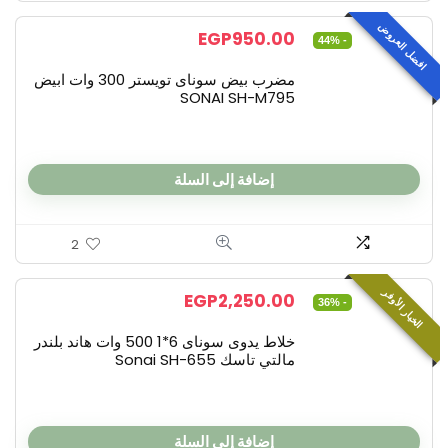
افضل العروض
EGP
950.00
- 44%
مضرب بيض سوناى تويستر 300 وات ابيض
SONAI SH-M795
إضافة إلى السلة
2
الخيار الأوفر
EGP
2,250.00
- 36%
خلاط يدوى سوناى 6*1 500 وات هاند بلندر
مالتي تاسك Sonai SH-655
إضافة إلى السلة