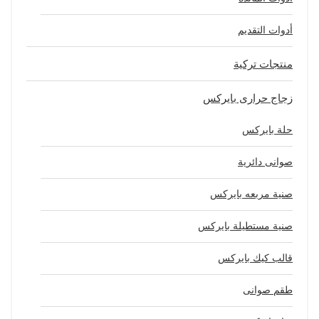
أدوات التقديم
منتجات تركية
زجاج حرارى بايركس
حلة بايركس
صوانى دائرية
صنية مربعه بايركس
صنية مستطيلة بايركس
قالب كيك بايركس
طقم صوانى