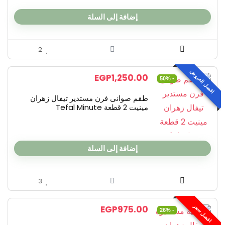
All categories
إضافة إلى السلة
2
افضل العروض
EGP
1,250.00
- 50%
طقم صوانى فرن مستدير تيفال زهران
مينيت 2 قطعة Tefal Minute
إضافة إلى السلة
3
افضل سعر
EGP
975.00
- 26%