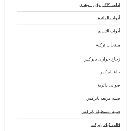
اطقم كاكاو وقهوة وشاى
أدوات المائدة
أدوات التقديم
منتجات تركية
زجاج حرارى بايركس
حلة بايركس
صوانى دائرية
صنية مربعه بايركس
صنية مستطيلة بايركس
قالب كيك بايركس