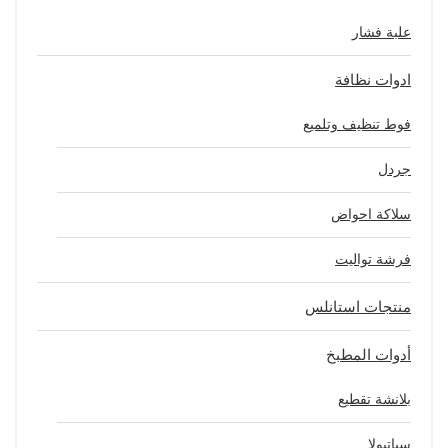
علبة فشار
ادوات نظافة
فوط تنظيف وتلميع
جردل
سلاكة احواض
فرشة تواليت
منتجات استانلس
أدوات المطبخ
بلانشة تقطيع
سباتيولا