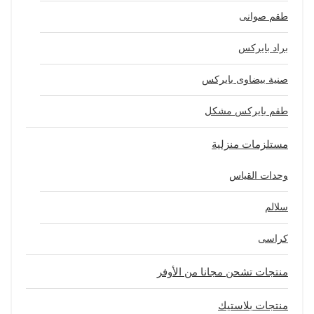
طقم صوانى
براد بايركس
صنية بيضاوى بايركس
طقم بايركس مشكل
مستلزمات منزلية
وحدات القياس
سلالم
كراسى
منتجات تشحن مجانا من الأوفر
منتجات بلاستيك