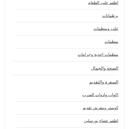
اطقم علب الطعام
برطمانات
علب ومنظمات
منظمات
منظمات احذية وجزامات
الصحة والجمال
السفرة والتقديم
اكواب وادوات الشرب
كوستر ومفرش تقديم
اطقم عشاء بورسلين