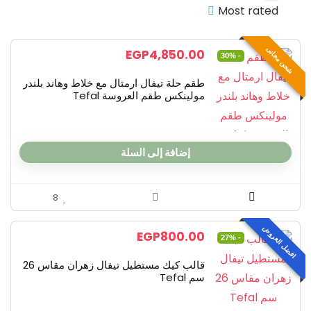
Most rated
حلة ضغط
حلة مانعة للالتصاق بالقطعه
شحن مجانى
حلل
EGP
4,850.00
- 30%
حلل استانلس بالقطعه
طقم حلة تيفال ارمتال مع خلاط وهاند بلندر
حلل بالقطعه
مولينكس طقم العروسة Tefal
خلاطات
صنية فرن مانعة للالتصاق
صنيه فرن
إضافة إلى السلة
قوالب
لبانة
لبانة مانعة للالتصاق
8
مالتى كويك وهاند بلندر
افضل العروض
مقلاة استانلس
EGP
800.00
- 27%
مقلاة وكسرولة
قالب كيك مستطيل تيفال زهران مقاس 26
مقلاة وكسرولة مانعة للالتصاق
سم Tefal
منتجات استانلس
منتجات تشحن مجانا من الأوفر