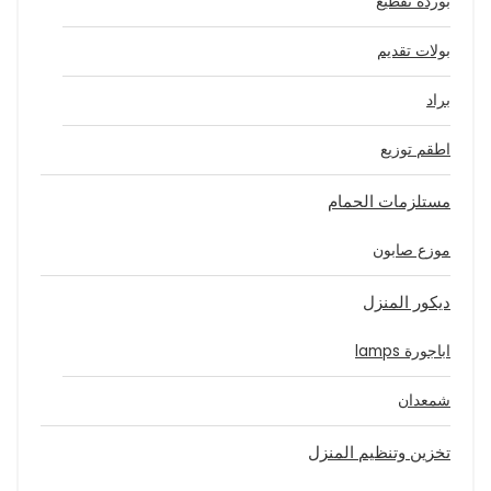
بوردة تقطيع
بولات تقديم
براد
اطقم توزيع
مستلزمات الحمام
موزع صابون
ديكور المنزل
اباجورة lamps
شمعدان
تخزين وتنظيم المنزل