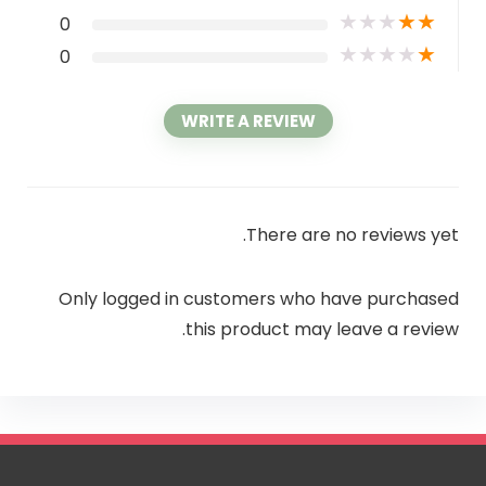
★
★
★
★
★
0
★
★
★
★
★
0
WRITE A REVIEW
There are no reviews yet.
Only logged in customers who have purchased
this product may leave a review.