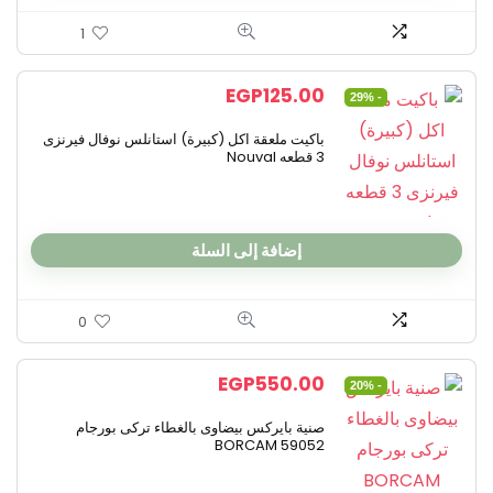
1
EGP
125.00
- 29%
باكيت ملعقة اكل (كبيرة) استانلس نوفال فيرنزى
3 قطعه Nouval
إضافة إلى السلة
0
EGP
550.00
- 20%
صنية بايركس بيضاوى بالغطاء تركى بورجام
BORCAM 59052