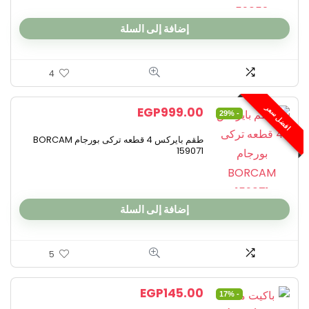
إضافة إلى السلة
4
افضل سعر
EGP
999.00
- 29%
طقم بايركس 4 قطعه تركى بورجام BORCAM
159071
إضافة إلى السلة
5
EGP
145.00
- 17%