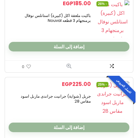
EGP
185.00
- 26%
باكيت ملعقة اكل (كبيرة) استانلس نوفال
برمنجهام 3 قطعه Nouval
إضافة إلى السلة
0
افضل العروض
EGP
225.00
- 25%
جريل (شواية) جرانيت جراندى ماربل اسود
مقاس 28
إضافة إلى السلة