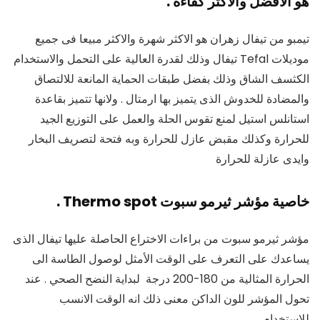
هو الأفضل والأكثر كفاءة .
تيمبو من تيفال زهران هو الاكثر شهرة والاكثر مبيعا فى جميع
موديلات Tefal تيفال وذلك لقدرة العالية على التحمل والاستخدام
الكثسف الشاق وذلك بفضل طبقات الحماية المانعة للالتصاق
والمضادة للخدوش الذى يتميز بها ارمتال . ولانها تتميز بقاعدة
استانلس استيل لمنع تقوس الحلة والعمل على التوزيع الجيد
للحرارة وكذلك مقبض عازل للحرارة وبه فتحة لتصريف البخار
وايدى عازلة للحرارة
خاصية مؤشر ثيرمو سبوت Thermo spot .
مؤشر ثيرمو سبوت من براءات الاختراع الحاصلة عليها تيفال الذى
يساعدك على التعرف على الوقت الأمثل لوصول الطاسة الى
الحرارة المثالية من 180-200 درجة لبداية النضح الصحي . عند
تحول المؤشر للون الداكن معنى ذلك انه الوقت الانسب
للاستخدام