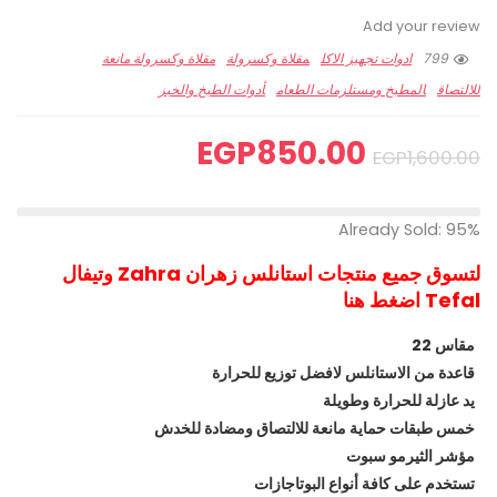
Add your review
799
ادوات تجهيز الاكل
مقلاة وكسرولة
مقلاة وكسرولة مانعة
للالتصاق
المطبخ ومستلزمات الطعام
أدوات الطبخ والخبز
EGP
850.00
EGP
1,600.00
Already Sold: 95%
لتسوق جميع منتجات استانلس زهران Zahra وتيفال
Tefal اضغط هنا
مقاس 22
قاعدة من الاستانلس لافضل توزيع للحرارة
يد عازلة للحرارة وطويلة
خمس طبقات حماية مانعة للالتصاق ومضادة للخدش
مؤشر الثيرمو سبوت
تستخدم على كافة أنواع البوتاجازات