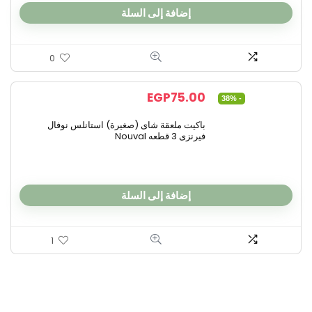
إضافة إلى السلة
0
EGP
75.00
- 38%
باكيت ملعقة شاى (صغيرة) استانلس نوفال
فيرنزى 3 قطعه Nouval
إضافة إلى السلة
1