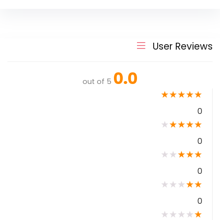
User Reviews
0.0
out of 5
★
★
★
★
★
0
★
★
★
★
★
0
★
★
★
★
★
0
★
★
★
★
★
0
★
★
★
★
★