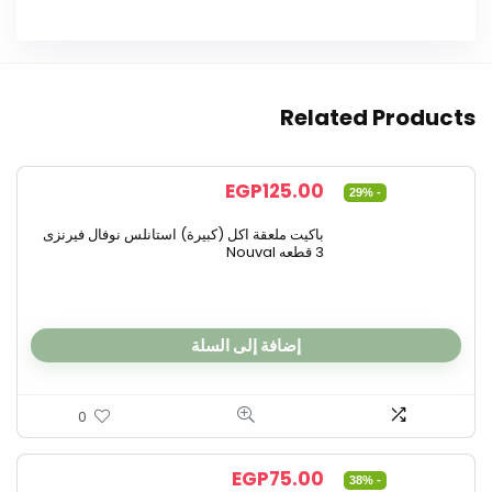
Related Products
EGP
125.00
- 29%
باكيت ملعقة اكل (كبيرة) استانلس نوفال فيرنزى
3 قطعه Nouval
إضافة إلى السلة
0
EGP
75.00
- 38%