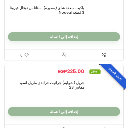
باكيت ملعقة شاى (صغيرة) استانلس نوفال فيرونا
3 قطعه Nouval
إضافة إلى السلة
0
افضل العروض
EGP
225.00
- 25%
جريل (شواية) جرانيت جراندى ماربل اسود
مقاس 28
إضافة إلى السلة