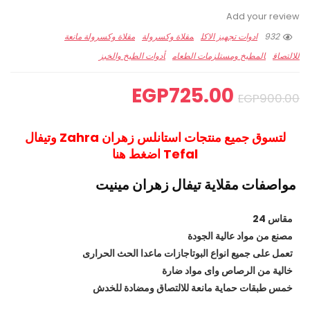
Add your review
932
ادوات تجهيز الاكل
مقلاة وكسرولة
مقلاة وكسرولة مانعة
للالتصاق
المطبخ ومستلزمات الطعام
أدوات الطبخ والخبز
EGP
725.00
EGP
900.00
لتسوق جميع منتجات استانلس زهران Zahra وتيفال
Tefal اضغط هنا
مواصفات مقلاية تيفال زهران مينيت
مقاس 24
مصنع من مواد عالية الجودة
تعمل على جميع انواع البوتاجازات ماعدا الحث الحرارى
خالية من الرصاص واى مواد ضارة
خمس طبقات حماية مانعة للالتصاق ومضادة للخدش