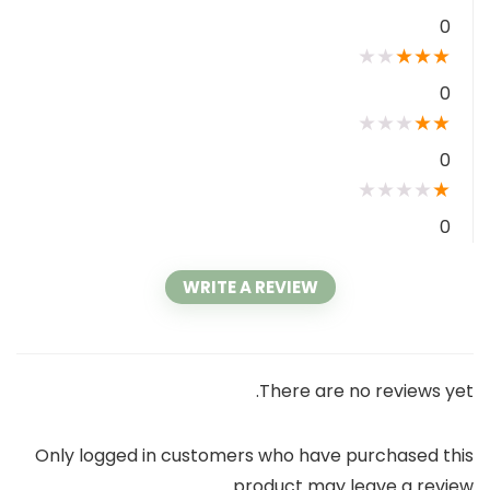
0
★
★
★
★
★
0
★
★
★
★
★
0
★
★
★
★
★
0
WRITE A REVIEW
There are no reviews yet.
Only logged in customers who have purchased this
product may leave a review.