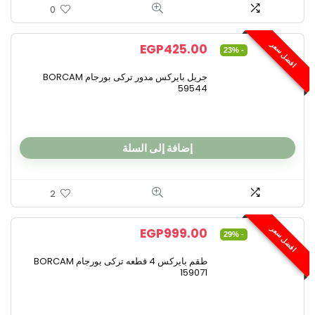
0
افضل سعر
EGP
425.00
- 23%
جريل بايركس مدور تركى بورجام BORCAM
59544
إضافة إلى السلة
2
افضل سعر
EGP
999.00
- 29%
طقم بايركس 4 قطعه تركى بورجام BORCAM
159071