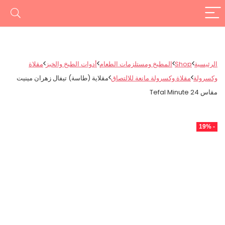
الرئيسية
Shop
المطبخ ومستلزمات الطعام
أدوات الطبخ والخبز
مقلاة
وكسرولة
مقلاة وكسرولة مانعة للالتصاق
مقلاية (طاسة) تيفال زهران مينيت
مقاس 24 Tefal Minute
- 19%