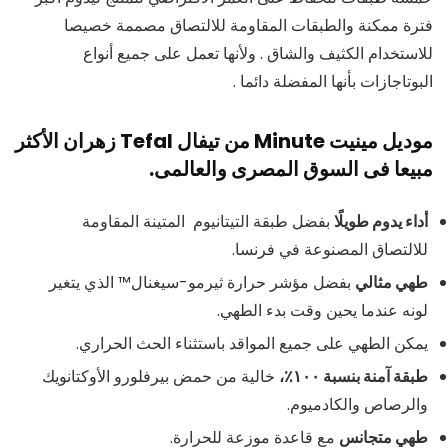
فترة ممكنة والطبقات المقاومة للالتصاق مصممة خصيصا
للاستخدام الكثيف والشاق . ولأنها تعمل على جميع أنواع
البوتاجازات بأنها المفضلة دائما .
موديل مينيت Minute من تيفال Tefal زهران الأكثر
مبيعا فى السوق المصرى والعالمى.
أداء يدوم طويلًا
بفضل طبقة التيتانيوم المتينة المقاومة
للالتصاق المصنوعة في فرنسا.
طهي مثالي
بفضل مؤشر حرارة ثيرمو-سيغنال™ الذي يتغير
لونه عندما يحين وقت بدء الطهي.
يمكن الطهي على جميع المواقد باستثناء الحث الحراري.
طبقة آمنة بنسبة ١٠٠٪،
خالية من حمض بيرفلورو الأوكتانويك
والرصاص والكادميوم.
طهي متجانس
مع قاعدة موزعة للحرارة.